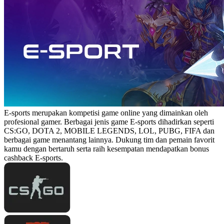
E-sports merupakan kompetisi game online yang dimainkan oleh
profesional gamer. Berbagai jenis game E-sports dihadirkan seperti
CS:GO, DOTA 2, MOBILE LEGENDS, LOL, PUBG, FIFA dan
berbagai game menantang lainnya. Dukung tim dan pemain favorit
kamu dengan bertaruh serta raih kesempatan mendapatkan bonus
cashback E-sports.