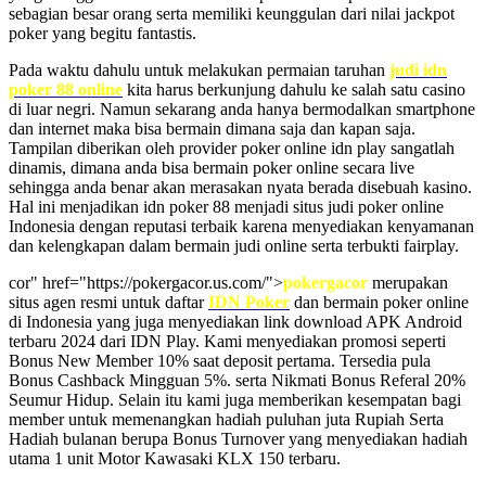
sebagian besar orang serta memiliki keunggulan dari nilai jackpot
poker yang begitu fantastis.
Pada waktu dahulu untuk melakukan permaian taruhan
judi idn
poker 88 online
kita harus berkunjung dahulu ke salah satu casino
di luar negri. Namun sekarang anda hanya bermodalkan smartphone
dan internet maka bisa bermain dimana saja dan kapan saja.
Tampilan diberikan oleh provider poker online idn play sangatlah
dinamis, dimana anda bisa bermain poker online secara live
sehingga anda benar akan merasakan nyata berada disebuah kasino.
Hal ini menjadikan idn poker 88 menjadi situs judi poker online
Indonesia dengan reputasi terbaik karena menyediakan kenyamanan
dan kelengkapan dalam bermain judi online serta terbukti fairplay.
cor" href="https://pokergacor.us.com/">
pokergacor
merupakan
situs agen resmi untuk daftar
IDN Poker
dan bermain poker online
di Indonesia yang juga menyediakan link download APK Android
terbaru 2024 dari IDN Play. Kami menyediakan promosi seperti
Bonus New Member 10% saat deposit pertama. Tersedia pula
Bonus Cashback Mingguan 5%. serta Nikmati Bonus Referal 20%
Seumur Hidup. Selain itu kami juga memberikan kesempatan bagi
member untuk memenangkan hadiah puluhan juta Rupiah Serta
Hadiah bulanan berupa Bonus Turnover yang menyediakan hadiah
utama 1 unit Motor Kawasaki KLX 150 terbaru.