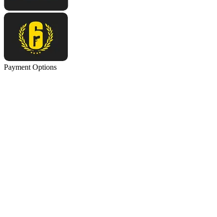
Payment Options