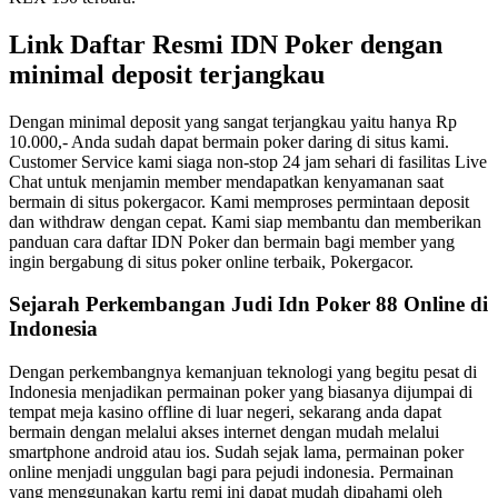
Link Daftar Resmi IDN Poker dengan
minimal deposit terjangkau
Dengan minimal deposit yang sangat terjangkau yaitu hanya Rp
10.000,- Anda sudah dapat bermain poker daring di situs kami.
Customer Service kami siaga non-stop 24 jam sehari di fasilitas Live
Chat untuk menjamin member mendapatkan kenyamanan saat
bermain di situs pokergacor. Kami memproses permintaan deposit
dan withdraw dengan cepat. Kami siap membantu dan memberikan
panduan cara daftar IDN Poker dan bermain bagi member yang
ingin bergabung di situs poker online terbaik, Pokergacor.
Sejarah Perkembangan Judi Idn Poker 88 Online di
Indonesia
Dengan perkembangnya kemanjuan teknologi yang begitu pesat di
Indonesia menjadikan permainan poker yang biasanya dijumpai di
tempat meja kasino offline di luar negeri, sekarang anda dapat
bermain dengan melalui akses internet dengan mudah melalui
smartphone android atau ios. Sudah sejak lama, permainan poker
online menjadi unggulan bagi para pejudi indonesia. Permainan
yang menggunakan kartu remi ini dapat mudah dipahami oleh