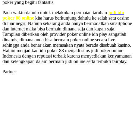
poker yang begitu fantastis.
Pada waktu dahulu untuk melakukan permaian taruhan
judi idn
poker 88 online
kita harus berkunjung dahulu ke salah satu casino
di luar negri. Namun sekarang anda hanya bermodalkan smartphone
dan internet maka bisa bermain dimana saja dan kapan saja.
Tampilan diberikan oleh provider poker online idn play sangatlah
dinamis, dimana anda bisa bermain poker online secara live
sehingga anda benar akan merasakan nyata berada disebuah kasino.
Hal ini menjadikan idn poker 88 menjadi situs judi poker online
Indonesia dengan reputasi terbaik karena menyediakan kenyamanan
dan kelengkapan dalam bermain judi online serta terbukti fairplay.
Partner