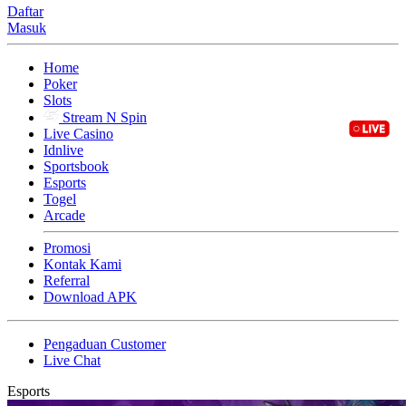
Daftar
Masuk
Home
Poker
Slots
Stream N Spin
Live Casino
Idnlive
Sportsbook
Esports
Togel
Arcade
Promosi
Kontak Kami
Referral
Download APK
Pengaduan Customer
Live Chat
Esports