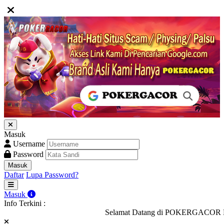
Masuk
Username
Password
Masuk
Daftar
Lupa Password?
Masuk
Info Terkini :
Selamat Datang di POKERGACOR Login, D