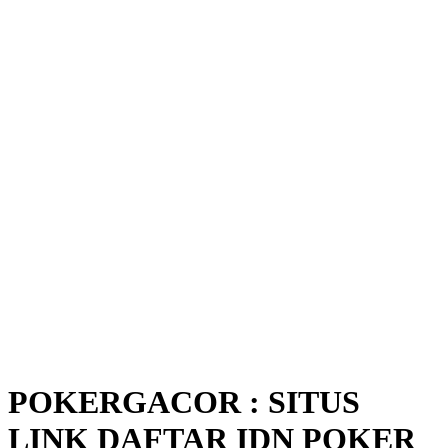
POKERGACOR : SITUS
LINK DAFTAR IDN POKER