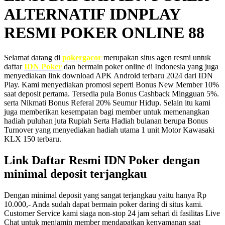
ALTERNATIF IDNPLAY
RESMI POKER ONLINE 88
Selamat datang di
pokergacor
merupakan situs agen resmi untuk
daftar
IDN Poker
dan bermain poker online di Indonesia yang juga
menyediakan link download APK Android terbaru 2024 dari IDN
Play. Kami menyediakan promosi seperti Bonus New Member 10%
saat deposit pertama. Tersedia pula Bonus Cashback Mingguan 5%.
serta Nikmati Bonus Referal 20% Seumur Hidup. Selain itu kami
juga memberikan kesempatan bagi member untuk memenangkan
hadiah puluhan juta Rupiah Serta Hadiah bulanan berupa Bonus
Turnover yang menyediakan hadiah utama 1 unit Motor Kawasaki
KLX 150 terbaru.
Link Daftar Resmi IDN Poker dengan
minimal deposit terjangkau
Dengan minimal deposit yang sangat terjangkau yaitu hanya Rp
10.000,- Anda sudah dapat bermain poker daring di situs kami.
Customer Service kami siaga non-stop 24 jam sehari di fasilitas Live
Chat untuk menjamin member mendapatkan kenyamanan saat