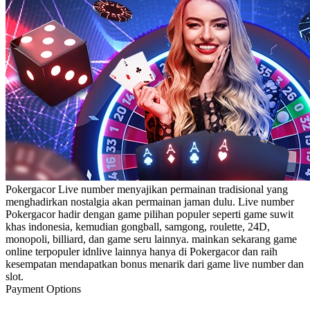
Pokergacor Live number menyajikan permainan tradisional yang
menghadirkan nostalgia akan permainan jaman dulu. Live number
Pokergacor hadir dengan game pilihan populer seperti game suwit
khas indonesia, kemudian gongball, samgong, roulette, 24D,
monopoli, billiard, dan game seru lainnya. mainkan sekarang game
online terpopuler idnlive lainnya hanya di Pokergacor dan raih
kesempatan mendapatkan bonus menarik dari game live number dan
slot.
Payment Options