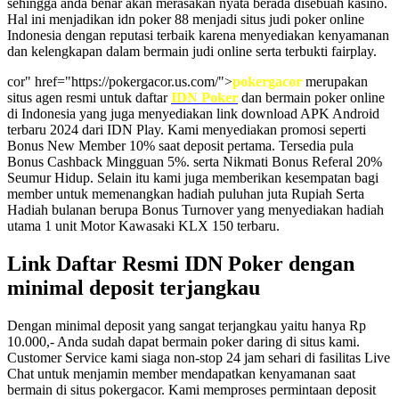
sehingga anda benar akan merasakan nyata berada disebuah kasino.
Hal ini menjadikan idn poker 88 menjadi situs judi poker online
Indonesia dengan reputasi terbaik karena menyediakan kenyamanan
dan kelengkapan dalam bermain judi online serta terbukti fairplay.
cor" href="https://pokergacor.us.com/">
pokergacor
merupakan
situs agen resmi untuk daftar
IDN Poker
dan bermain poker online
di Indonesia yang juga menyediakan link download APK Android
terbaru 2024 dari IDN Play. Kami menyediakan promosi seperti
Bonus New Member 10% saat deposit pertama. Tersedia pula
Bonus Cashback Mingguan 5%. serta Nikmati Bonus Referal 20%
Seumur Hidup. Selain itu kami juga memberikan kesempatan bagi
member untuk memenangkan hadiah puluhan juta Rupiah Serta
Hadiah bulanan berupa Bonus Turnover yang menyediakan hadiah
utama 1 unit Motor Kawasaki KLX 150 terbaru.
Link Daftar Resmi IDN Poker dengan
minimal deposit terjangkau
Dengan minimal deposit yang sangat terjangkau yaitu hanya Rp
10.000,- Anda sudah dapat bermain poker daring di situs kami.
Customer Service kami siaga non-stop 24 jam sehari di fasilitas Live
Chat untuk menjamin member mendapatkan kenyamanan saat
bermain di situs pokergacor. Kami memproses permintaan deposit