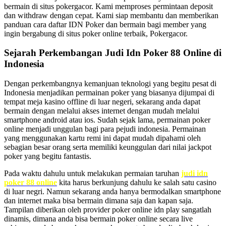
bermain di situs pokergacor. Kami memproses permintaan deposit
dan withdraw dengan cepat. Kami siap membantu dan memberikan
panduan cara daftar IDN Poker dan bermain bagi member yang
ingin bergabung di situs poker online terbaik, Pokergacor.
Sejarah Perkembangan Judi Idn Poker 88 Online di
Indonesia
Dengan perkembangnya kemanjuan teknologi yang begitu pesat di
Indonesia menjadikan permainan poker yang biasanya dijumpai di
tempat meja kasino offline di luar negeri, sekarang anda dapat
bermain dengan melalui akses internet dengan mudah melalui
smartphone android atau ios. Sudah sejak lama, permainan poker
online menjadi unggulan bagi para pejudi indonesia. Permainan
yang menggunakan kartu remi ini dapat mudah dipahami oleh
sebagian besar orang serta memiliki keunggulan dari nilai jackpot
poker yang begitu fantastis.
Pada waktu dahulu untuk melakukan permaian taruhan
judi idn
poker 88 online
kita harus berkunjung dahulu ke salah satu casino
di luar negri. Namun sekarang anda hanya bermodalkan smartphone
dan internet maka bisa bermain dimana saja dan kapan saja.
Tampilan diberikan oleh provider poker online idn play sangatlah
dinamis, dimana anda bisa bermain poker online secara live