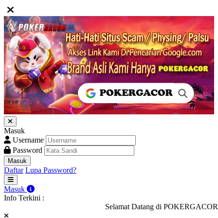
Masuk
Username
Password
Masuk
Daftar
Lupa Password?
Masuk
Info Terkini :
Selamat Datang di POKERGACOR Login, 